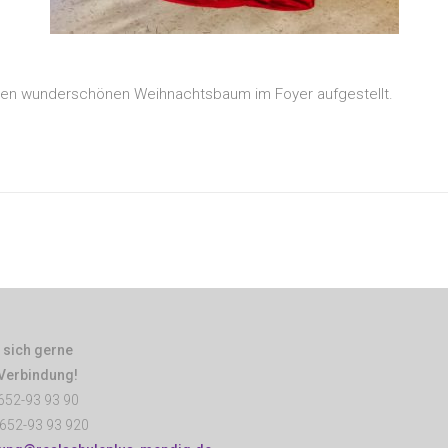
inen wunderschönen Weihnachtsbaum im Foyer aufgestellt.
 sich gerne
 Verbindung!
652-93 93 90
652-93 93 920