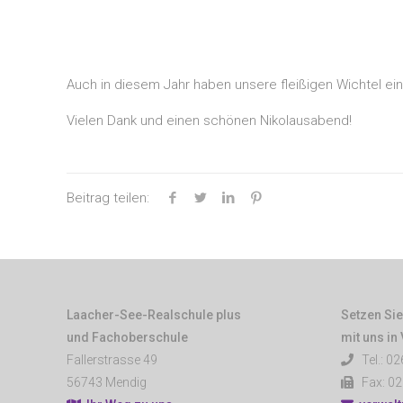
Auch in diesem Jahr haben unsere fleißigen Wichtel e
Vielen Dank und einen schönen Nikolausabend!
Beitrag teilen:
Laacher-See-Realschule plus
Setzen Sie
und Fachoberschule
mit uns in
Fallerstrasse 49
Tel.: 02
56743 Mendig
Fax: 02