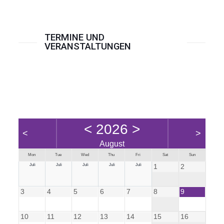
TERMINE UND
VERANSTALTUNGEN
<
2026
>
<
>
August
Mon
Tue
Wed
Thu
Fri
Sat
Sun
Juli
Juli
Juli
Juli
Juli
1
2
3
4
5
6
7
8
9
10
11
12
13
14
15
16