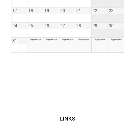
17
18
19
20
21
22
23
24
25
26
27
28
29
30
31
September
September
September
September
September
September
LINKS