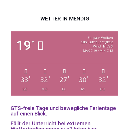
Niederlande
Schülerbücherei
WETTER IN MENDIG
Ein paar Wolken
19
°
58% Luftfeuchtigkeit
Wind: 1m/s S
MAX C 19 • MIN C 18
33
32
27
30
32
°
°
°
°
°
SO
MO
DI
MI
DO
GTS-freie Tage und bewegliche Ferientage
auf einen Blick.
Fällt der Unterricht bei extremen