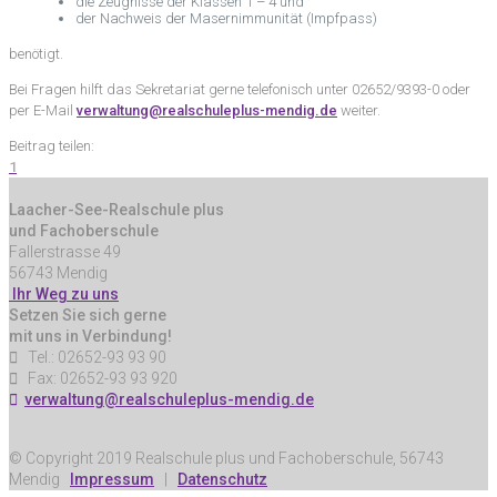
die Zeugnisse der Klassen 1 – 4 und
der Nachweis der Masernimmunität (Impfpass)
benötigt.
Bei Fragen hilft das Sekretariat gerne telefonisch unter 02652/9393-0 oder
per E-Mail
verwaltung@realschuleplus-mendig.de
weiter.
Beitrag teilen:
1
Laacher-See-Realschule plus
und Fachoberschule
Fallerstrasse 49
56743 Mendig
Ihr Weg zu uns
Setzen Sie sich gerne
mit uns in Verbindung!
Tel.: 02652-93 93 90
Fax: 02652-93 93 920
verwaltung@realschuleplus-mendig.de
© Copyright 2019 Realschule plus und Fachoberschule, 56743
Mendig
Impressum
|
Datenschutz