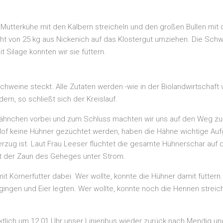
ie Mutterkühe mit den Kälbern streicheln und den großen Bullen m
cht von 25 kg aus Nickenich auf das Klostergut umziehen. Die Schwe
it Silage konnten wir sie füttern.
 Schweine steckt. Alle Zutaten werden -wie in der Biolandwirtsch
dern, so schließt sich der Kreislauf.
hnchen vorbei und zum Schluss machten wir uns auf den Weg zu e
of keine Hühner gezüchtet werden, haben die Hähne wichtige Aufg
zug ist. Laut Frau Leeser flüchtet die gesamte Hühnerschar auf de
ht der Zaun des Geheges unter Strom.
it Körnerfutter dabei. Wer wollte, konnte die Hühner damit füttern
gingen und Eier legten. Wer wollte, konnte noch die Hennen streic
ünktlich um 12.01 Uhr unser Linienbus wieder zurück nach Mendig 