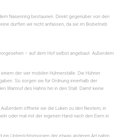
it dem Nasenring bestaunen. Direkt gegenüber von den
ine durften wir nicht anfassen, da sie im Biobetrieb
aft vorgesehen – auf dem Hof selbst angebaut. Außerdem
inem der vier mobilen Hühnerställe. Die Hühner
aben. So sorgen sie für Ordnung innerhalb der
n Warnruf des Hahns hin in den Stall. Damit keine
. Außerdem öffnete sie die Luken zu den Nestern, in
heln oder mal mit der eigenen Hand nach den Eiern in
und ein Unterrichtsmorgen der etwas anderen Art nahm