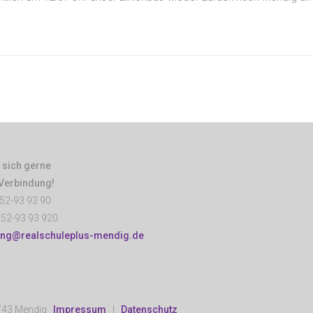
 sich gerne
 Verbindung!
52-93 93 90
52-93 93 920
ung@realschuleplus-mendig.de
6743 Mendig
Impressum
|
Datenschutz