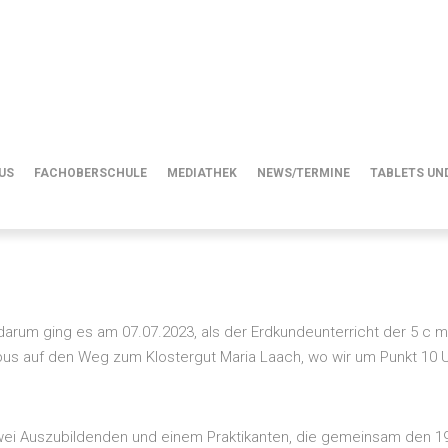
aria Laach
US
FACHOBERSCHULE
MEDIATHEK
NEWS/TERMINE
TABLETS UND
, darum ging es am 07.07.2023, als der Erdkundeunterricht der 5 c
us auf den Weg zum Klostergut Maria Laach, wo wir um Punkt 10 U
wei Auszubildenden und einem Praktikanten, die gemeinsam den 199