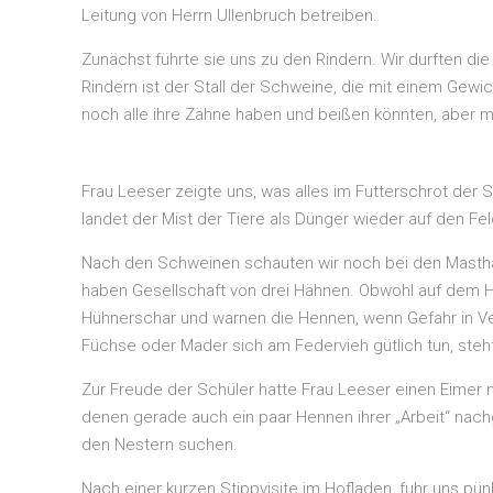
Leitung von Herrn Ullenbruch betreiben.
Zunächst führte sie uns zu den Rindern. Wir durften d
Rindern ist der Stall der Schweine, die mit einem Gewi
noch alle ihre Zähne haben und beißen könnten, aber m
Frau Leeser zeigte uns, was alles im Futterschrot der
landet der Mist der Tiere als Dünger wieder auf den Fel
Nach den Schweinen schauten wir noch bei den Masthä
haben Gesellschaft von drei Hähnen. Obwohl auf dem H
Hühnerschar und warnen die Hennen, wenn Gefahr in Ver
Füchse oder Mader sich am Federvieh gütlich tun, ste
Zur Freude der Schüler hatte Frau Leeser einen Eimer m
denen gerade auch ein paar Hennen ihrer „Arbeit“ nach
den Nestern suchen.
Nach einer kurzen Stippvisite im Hofladen, fuhr uns p