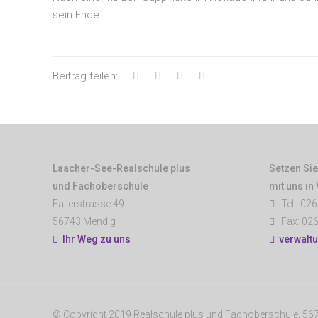
sein Ende.
Beitrag teilen:
Laacher-See-Realschule plus
Setzen Sie
und Fachoberschule
mit uns in
Fallerstrasse 49
Tel.: 026
56743 Mendig
Fax: 026
Ihr Weg zu uns
verwalt
© Copyright 2019 Realschule plus und Fachoberschule, 5