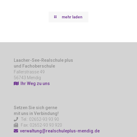
mehr laden
Laacher-See-Realschule plus
und Fachoberschule
Fallerstrasse 49
56743 Mendig
Ihr Weg zu uns
Setzen Sie sich gerne
mit uns in Verbindung!
Tel.: 02652-93 93 90
Fax: 02652-93 93 920
verwaltung@realschuleplus-mendig.de