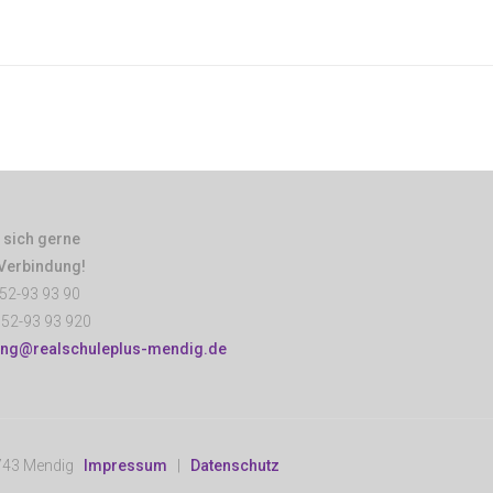
 sich gerne
 Verbindung!
52-93 93 90
52-93 93 920
ung@realschuleplus-mendig.de
6743 Mendig
Impressum
|
Datenschutz