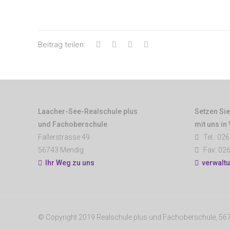
Beitrag teilen:
Laacher-See-Realschule plus
Setzen Sie
und Fachoberschule
mit uns in
Fallerstrasse 49
Tel.: 026
56743 Mendig
Fax: 026
Ihr Weg zu uns
verwalt
© Copyright 2019 Realschule plus und Fachoberschule, 5