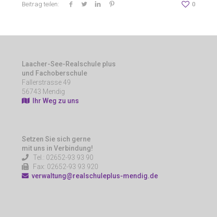
Beitrag teilen:
0
Laacher-See-Realschule plus
und Fachoberschule
Fallerstrasse 49
56743 Mendig
Ihr Weg zu uns
Setzen Sie sich gerne
mit uns in Verbindung!
Tel.: 02652-93 93 90
Fax: 02652-93 93 920
verwaltung@realschuleplus-mendig.de