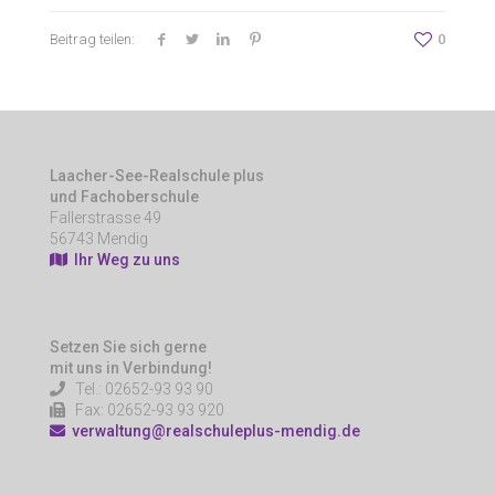
Beitrag teilen:
0
Laacher-See-Realschule plus
und Fachoberschule
Fallerstrasse 49
56743 Mendig
Ihr Weg zu uns
Setzen Sie sich gerne
mit uns in Verbindung!
Tel.: 02652-93 93 90
Fax: 02652-93 93 920
verwaltung@realschuleplus-mendig.de