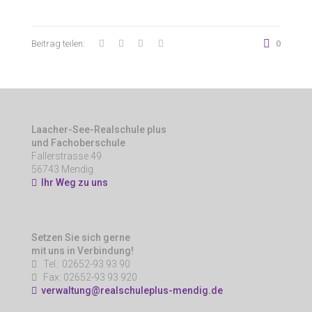
Beitrag teilen:
0
Laacher-See-Realschule plus
und Fachoberschule
Fallerstrasse 49
56743 Mendig
Ihr Weg zu uns
Setzen Sie sich gerne
mit uns in Verbindung!
Tel.: 02652-93 93 90
Fax: 02652-93 93 920
verwaltung@realschuleplus-mendig.de