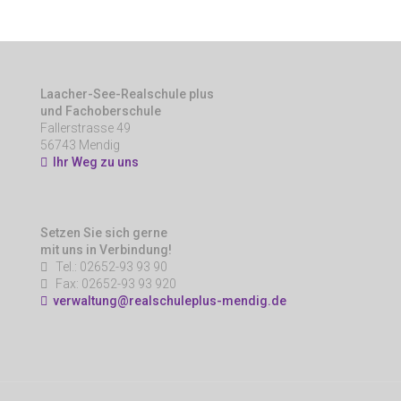
Laacher-See-Realschule plus
und Fachoberschule
Fallerstrasse 49
56743 Mendig
Ihr Weg zu uns
Setzen Sie sich gerne
mit uns in Verbindung!
Tel.: 02652-93 93 90
Fax: 02652-93 93 920
verwaltung@realschuleplus-mendig.de