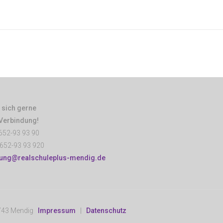
 sich gerne
 Verbindung!
652-93 93 90
652-93 93 920
tung@realschuleplus-mendig.de
6743 Mendig
Impressum
|
Datenschutz