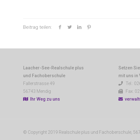
Beitrag teilen:
Laacher-See-Realschule plus
Setzen Sie
und Fachoberschule
mit uns in
Fallerstrasse 49
Tel.: 02
56743 Mendig
Fax: 02
Ihr Weg zu uns
verwal
© Copyright 2019 Realschule plus und Fachoberschule, 5