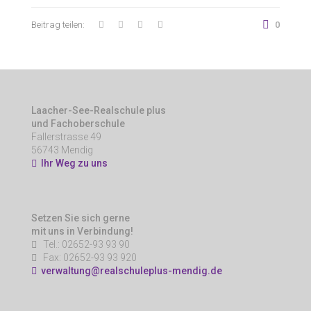
Beitrag teilen:
0
Laacher-See-Realschule plus
und Fachoberschule
Fallerstrasse 49
56743 Mendig
Ihr Weg zu uns
Setzen Sie sich gerne
mit uns in Verbindung!
Tel.: 02652-93 93 90
Fax: 02652-93 93 920
verwaltung@realschuleplus-mendig.de