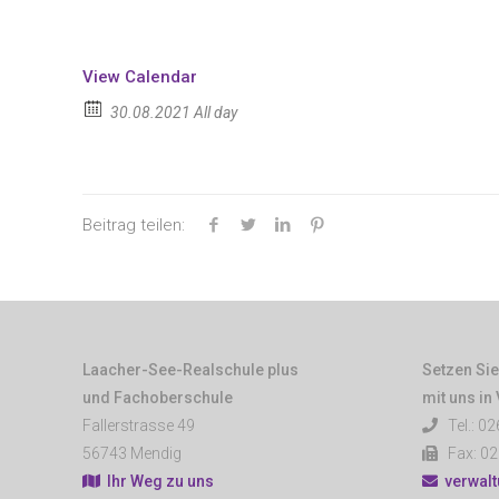
View Calendar
30.08.2021 All day
Beitrag teilen:
Laacher-See-Realschule plus
Setzen Sie
und Fachoberschule
mit uns in
Fallerstrasse 49
Tel.: 02
56743 Mendig
Fax: 02
Ihr Weg zu uns
verwal