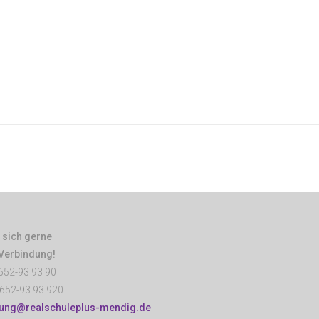
 sich gerne
 Verbindung!
652-93 93 90
652-93 93 920
tung@realschuleplus-mendig.de