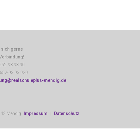
 sich gerne
 Verbindung!
652-93 93 90
652-93 93 920
tung@realschuleplus-mendig.de
6743 Mendig
Impressum
|
Datenschutz