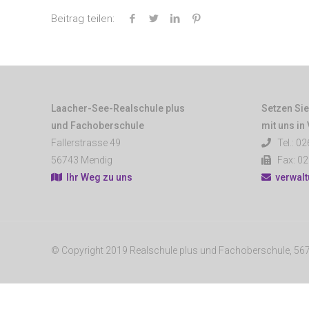
Beitrag teilen:
Laacher-See-Realschule plus
Setzen Sie
und Fachoberschule
mit uns in
Fallerstrasse 49
Tel.: 02
56743 Mendig
Fax: 02
Ihr Weg zu uns
verwal
© Copyright 2019 Realschule plus und Fachoberschule, 5