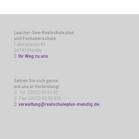
Laacher-See-Realschule plus
und Fachoberschule
Fallerstrasse 49
56743 Mendig
Ihr Weg zu uns
Setzen Sie sich gerne
mit uns in Verbindung!
Tel.: 02652-93 93 90
Fax: 02652-93 93 920
verwaltung@realschuleplus-mendig.de