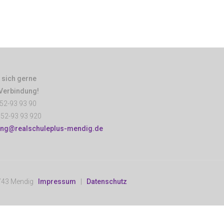
 sich gerne
 Verbindung!
52-93 93 90
52-93 93 920
ung@realschuleplus-mendig.de
6743 Mendig
Impressum
|
Datenschutz