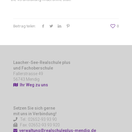
Beitrag teilen:
0
Laacher-See-Realschule plus
und Fachoberschule
Fallerstrasse 49
56743 Mendig
Ihr Weg zu uns
Setzen Sie sich gerne
mit uns in Verbindung!
Tel.: 02652-93 93 90
Fax: 02652-93 93 920
verwaltung@realschuleplus-mendig.de