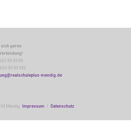
 sich gerne
 Verbindung!
652-93 93 90
652-93 93 920
tung@realschuleplus-mendig.de
6743 Mendig
Impressum
|
Datenschutz