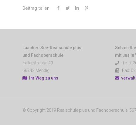
Beitrag teilen:
Laacher-See-Realschule plus
Setzen Sie
und Fachoberschule
mit uns in
Fallerstrasse 49
Tel.: 02
56743 Mendig
Fax: 02
Ihr Weg zu uns
verwal
© Copyright 2019 Realschule plus und Fachoberschule, 5