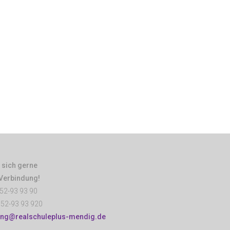
 sich gerne
 Verbindung!
52-93 93 90
52-93 93 920
ung@realschuleplus-mendig.de