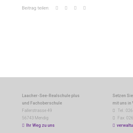
Beitrag teilen:
Laacher-See-Realschule plus
Setzen Sie
und Fachoberschule
mit uns in
Fallerstrasse 49
Tel.: 026
56743 Mendig
Fax: 026
Ihr Weg zu uns
verwalt