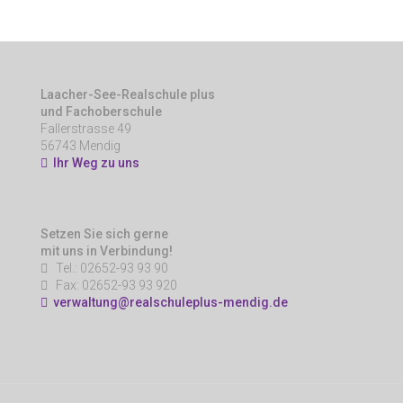
Laacher-See-Realschule plus
und Fachoberschule
Fallerstrasse 49
56743 Mendig
Ihr Weg zu uns
Setzen Sie sich gerne
mit uns in Verbindung!
Tel.: 02652-93 93 90
Fax: 02652-93 93 920
verwaltung@realschuleplus-mendig.de