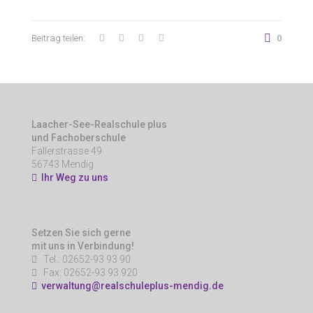
Beitrag teilen:
0
Laacher-See-Realschule plus
und Fachoberschule
Fallerstrasse 49
56743 Mendig
Ihr Weg zu uns
Setzen Sie sich gerne
mit uns in Verbindung!
Tel.: 02652-93 93 90
Fax: 02652-93 93 920
verwaltung@realschuleplus-mendig.de