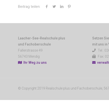
Beitrag teilen:
Laacher-See-Realschule plus
Setzen Sie
und Fachoberschule
mit uns in
Fallerstrasse 49
Tel.: 02
56743 Mendig
Fax: 02
Ihr Weg zu uns
verwal
© Copyright 2019 Realschule plus und Fachoberschule, 5