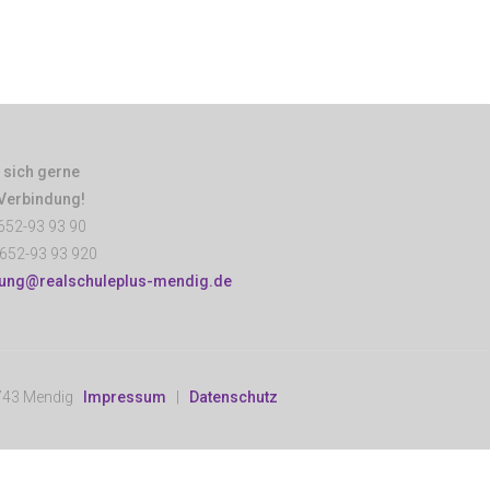
 sich gerne
 Verbindung!
652-93 93 90
652-93 93 920
tung@realschuleplus-mendig.de
6743 Mendig
Impressum
|
Datenschutz