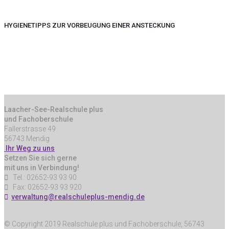
HYGIENETIPPS ZUR VORBEUGUNG EINER ANSTECKUNG
Laacher-See-Realschule plus
und Fachoberschule
Fallerstrasse 49
56743 Mendig
Ihr Weg zu uns
Setzen Sie sich gerne
mit uns in Verbindung!
Tel.: 02652-93 93 90
Fax: 02652-93 93 920
verwaltung@realschuleplus-mendig.de
© Copyright 2019 Realschule plus und Fachoberschule, 56743