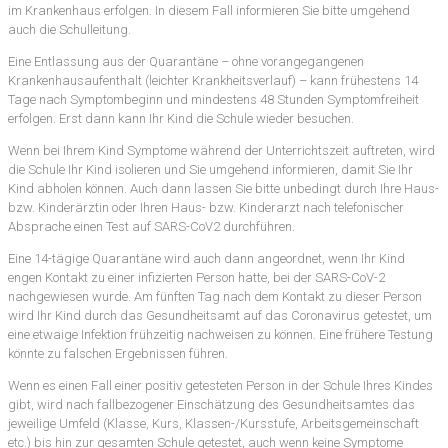
im Krankenhaus erfolgen. In diesem Fall informieren Sie bitte umgehend
auch die Schulleitung.
Eine Entlassung aus der Quarantäne – ohne vorangegangenen
Krankenhausaufenthalt (leichter Krankheitsverlauf) – kann frühestens 14
Tage nach Symptombeginn und mindestens 48 Stunden Symptomfreiheit
erfolgen. Erst dann kann Ihr Kind die Schule wieder besuchen.
Wenn bei Ihrem Kind Symptome während der Unterrichtszeit auftreten, wird
die Schule Ihr Kind isolieren und Sie umgehend informieren, damit Sie Ihr
Kind abholen können. Auch dann lassen Sie bitte unbedingt durch Ihre Haus-
bzw. Kinderärztin oder Ihren Haus- bzw. Kinderarzt nach telefonischer
Absprache einen Test auf SARS-CoV2 durchführen.
Eine 14-tägige Quarantäne wird auch dann angeordnet, wenn Ihr Kind
engen Kontakt zu einer infizierten Person hatte, bei der SARS-CoV-2
nachgewiesen wurde. Am fünften Tag nach dem Kontakt zu dieser Person
wird Ihr Kind durch das Gesundheitsamt auf das Coronavirus getestet, um
eine etwaige Infektion frühzeitig nachweisen zu können. Eine frühere Testung
könnte zu falschen Ergebnissen führen.
Wenn es einen Fall einer positiv getesteten Person in der Schule Ihres Kindes
gibt, wird nach fallbezogener Einschätzung des Gesundheitsamtes das
jeweilige Umfeld (Klasse, Kurs, Klassen-/Kursstufe, Arbeitsgemeinschaft
etc.) bis hin zur gesamten Schule getestet, auch wenn keine Symptome