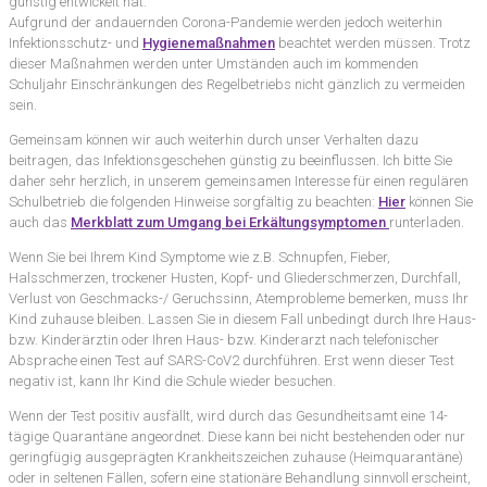
günstig entwickelt hat.
Aufgrund der andauernden Corona-Pandemie werden jedoch weiterhin
Infektionsschutz- und
Hygienemaßnahmen
beachtet werden müssen. Trotz
dieser Maßnahmen werden unter Umständen auch im kommenden
Schuljahr Einschränkungen des Regelbetriebs nicht gänzlich zu vermeiden
sein.
Gemeinsam können wir auch weiterhin durch unser Verhalten dazu
beitragen, das Infektionsgeschehen günstig zu beeinflussen. Ich bitte Sie
daher sehr herzlich, in unserem gemeinsamen Interesse für einen regulären
Schulbetrieb die folgenden Hinweise sorgfältig zu beachten:
Hier
können Sie
auch das
Merkblatt zum Umgang bei Erkältungsymptomen
runterladen.
Wenn Sie bei Ihrem Kind Symptome wie z.B. Schnupfen, Fieber,
Halsschmerzen, trockener Husten, Kopf- und Gliederschmerzen, Durchfall,
Verlust von Geschmacks-/ Geruchssinn, Atemprobleme bemerken, muss Ihr
Kind zuhause bleiben. Lassen Sie in diesem Fall unbedingt durch Ihre Haus-
bzw. Kinderärztin oder Ihren Haus- bzw. Kinderarzt nach telefonischer
Absprache einen Test auf SARS-CoV2 durchführen. Erst wenn dieser Test
negativ ist, kann Ihr Kind die Schule wieder besuchen.
Wenn der Test positiv ausfällt, wird durch das Gesundheitsamt eine 14-
tägige Quarantäne angeordnet. Diese kann bei nicht bestehenden oder nur
geringfügig ausgeprägten Krankheitszeichen zuhause (Heimquarantäne)
oder in seltenen Fällen, sofern eine stationäre Behandlung sinnvoll erscheint,