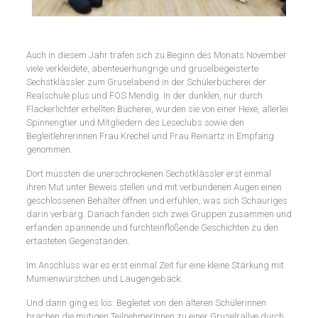
Auch in diesem Jahr trafen sich zu Beginn des Monats November
viele verkleidete, abenteuerhungrige und gruselbegeisterte
Sechstklässler zum Gruselabend in der Schülerbücherei der
Realschule plus und FOS Mendig. In der dunklen, nur durch
Flackerlichter erhellten Bücherei, wurden sie von einer Hexe, allerlei
Spinnengtier und Mitgliedern des Leseclubs sowie den
Begleitlehrerinnen Frau Krechel und Frau Reinartz in Empfang
genommen.
Dort mussten die unerschrockenen Sechstklässler erst einmal
ihren Mut unter Beweis stellen und mit verbundenen Augen einen
geschlossenen Behälter öffnen und erfühlen, was sich Schauriges
darin verbarg. Danach fanden sich zwei Gruppen zusammen und
erfanden spannende und furchteinflößende Geschichten zu den
ertasteten Gegenständen.
Im Anschluss war es erst einmal Zeit für eine kleine Stärkung mit
Mumienwürstchen und Laugengebäck.
Und dann ging es los: Begleitet von den älteren Schülerinnen
brachen die mutigen TeilnehmerInnen zu einer Gruselrallye durch