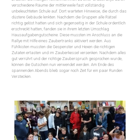
verschiedene Räume der mittlerweile fast vollständig
unbeleuchteten Schule auf. Dort warteten Hinweise, die durch das
düstere Gebäude lenkten. Nachdem die Gruppen alle Rätsel
richtig gelöst hatten und sich gegenseitig in der Schule ordentlich
erschreckt hatten, fanden sie in ihrem letzten Umschlag
Hausaufgabengutscheine. Diese mussten im Anschluss an die
Rallye mit Hilfe eines Zaubertranks aktiviert werden. Aus
Fühlkisten mussten die Gespenster und Hexen die richtigen
Zutaten ertasten und im Zauberkessel versenken. Nachdem alles
gut verrührt und der richtige Zauberspruch gesprochen wurde,
können die Gutschein nun verwendet werden. Am Ende des
spannenden Abends blieb sogar noch Zeit für ein paar Runden
Verstecken.