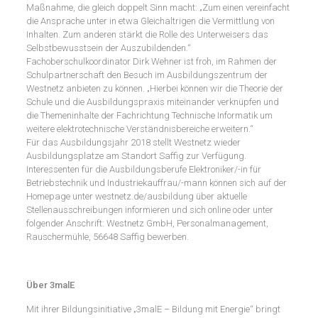
Maßnahme, die gleich doppelt Sinn macht: „Zum einen vereinfacht
die Ansprache unter in etwa Gleichaltrigen die Vermittlung von
Inhalten. Zum anderen stärkt die Rolle des Unterweisers das
Selbstbewusstsein der Auszubildenden.“
Fachoberschulkoordinator Dirk Wehner ist froh, im Rahmen der
Schulpartnerschaft den Besuch im Ausbildungszentrum der
Westnetz anbieten zu können. „Hierbei können wir die Theorie der
Schule und die Ausbildungspraxis miteinander verknüpfen und
die Themeninhalte der Fachrichtung Technische Informatik um
weitere elektrotechnische Verständnisbereiche erweitern.“
Für das Ausbildungsjahr 2018 stellt Westnetz wieder
Ausbildungsplatze am Standort Saffig zur Verfügung.
Interessenten für die Ausbildungsberufe Elektroniker/-in für
Betriebstechnik und Industriekauffrau/-mann können sich auf der
Homepage unter westnetz.de/ausbildung über aktuelle
Stellenausschreibungen informieren und sich online oder unter
folgender Anschrift: Westnetz GmbH, Personalmanagement,
Rauschermühle, 56648 Saffig bewerben.
Über 3malE
Mit ihrer Bildungsinitiative „3malE – Bildung mit Energie“ bringt