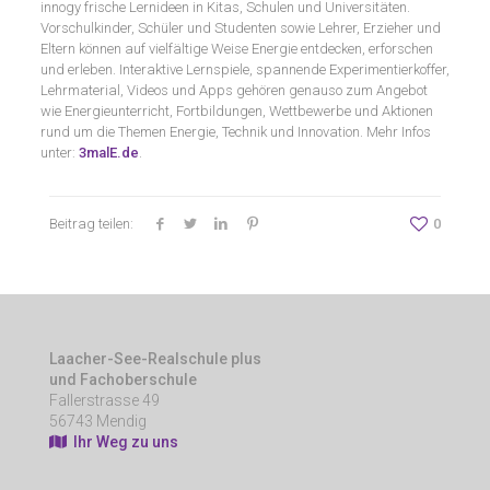
innogy frische Lernideen in Kitas, Schulen und Universitäten.
Vorschulkinder, Schüler und Studenten sowie Lehrer, Erzieher und
Eltern können auf vielfältige Weise Energie entdecken, erforschen
und erleben. Interaktive Lernspiele, spannende Experimentierkoffer,
Lehrmaterial, Videos und Apps gehören genauso zum Angebot
wie Energieunterricht, Fortbildungen, Wettbewerbe und Aktionen
rund um die Themen Energie, Technik und Innovation. Mehr Infos
unter:
3malE.de
.
Beitrag teilen:
0
Laacher-See-Realschule plus
und Fachoberschule
Fallerstrasse 49
56743 Mendig
Ihr Weg zu uns