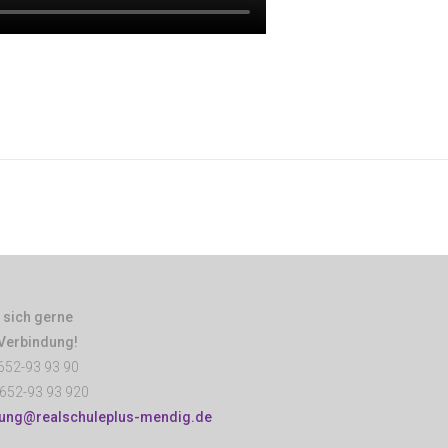
 sich gerne
 Verbindung!
652-93 93 90
652-93 93 920
tung@realschuleplus-mendig.de