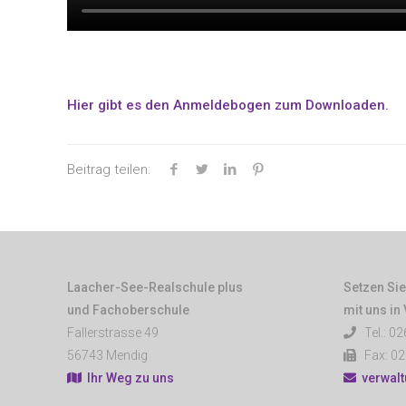
Hier gibt es den Anmeldebogen zum Downloaden.
Beitrag teilen:
Laacher-See-Realschule plus
Setzen Sie
und Fachoberschule
mit uns in
Fallerstrasse 49
Tel.: 02
56743 Mendig
Fax: 02
Ihr Weg zu uns
verwal