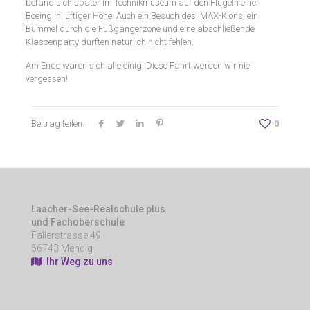
befand sich später im Technikmuseum auf den Flügeln einer
Boeing in luftiger Höhe. Auch ein Besuch des IMAX-Kions, ein
Bummel durch die Fußgängerzone und eine abschließende
Klassenparty durften natürlich nicht fehlen.
Am Ende waren sich alle einig: Diese Fahrt werden wir nie
vergessen!
Beitrag teilen:
0
Laacher-See-Realschule plus
und Fachoberschule
Fallerstrasse 49
56743 Mendig
Ihr Weg zu uns