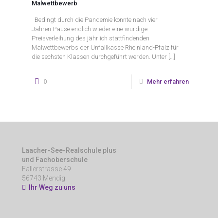
Malwettbewerb
Bedingt durch die Pandemie konnte nach vier
Jahren Pause endlich wieder eine würdige
Preisverleihung des jährlich stattfindenden
Malwettbewerbs der Unfallkasse Rheinland-Pfalz für
die sechsten Klassen durchgeführt werden. Unter
[…]
0
Mehr erfahren
Laacher-See-Realschule plus
und Fachoberschule
Fallerstrasse 49
56743 Mendig
Ihr Weg zu uns