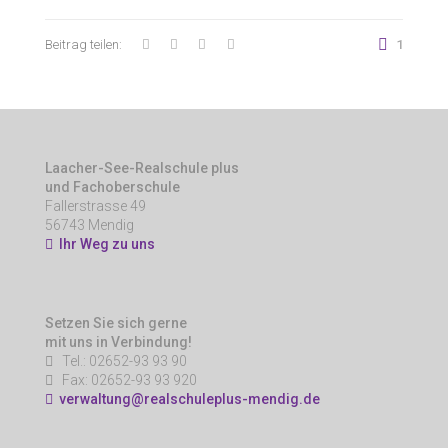
Beitrag teilen:
1
Laacher-See-Realschule plus
und Fachoberschule
Fallerstrasse 49
56743 Mendig
Ihr Weg zu uns
Setzen Sie sich gerne
mit uns in Verbindung!
Tel.: 02652-93 93 90
Fax: 02652-93 93 920
verwaltung@realschuleplus-mendig.de