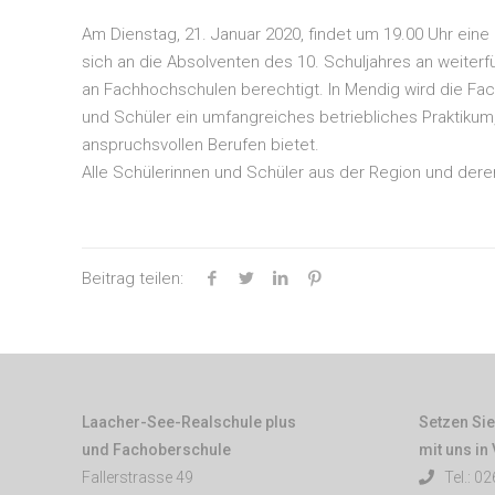
Am Dienstag, 21. Januar 2020, findet um 19.00 Uhr eine
sich an die Absolventen des 10. Schuljahres an weiterf
an Fachhochschulen berechtigt. In Mendig wird die Fac
und Schüler ein umfangreiches betriebliches Praktikum,
anspruchsvollen Berufen bietet.
Alle Schülerinnen und Schüler aus der Region und deren
Beitrag teilen:
Laacher-See-Realschule plus
Setzen Sie
und Fachoberschule
mit uns in
Fallerstrasse 49
Tel.: 02