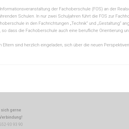
 Informationsveranstaltung der Fachoberschule (FOS) an der Reals
ührenden Schulen. In nur zwei Schuljahren führt die FOS zur Fachh
hoberschule in den Fachrichtungen „Technik“ und „Gestaltung“ ang
 so dass die Fachoberschule auch eine berufliche Orientierung und
 Eltern sind herzlich eingeladen, sich über die neuen Perspektive
 sich gerne
 Verbindung!
652-93 93 90