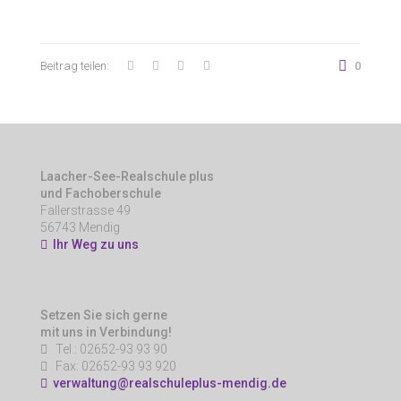
Beitrag teilen:
0
Laacher-See-Realschule plus
und Fachoberschule
Fallerstrasse 49
56743 Mendig
Ihr Weg zu uns
Setzen Sie sich gerne
mit uns in Verbindung!
Tel.: 02652-93 93 90
Fax: 02652-93 93 920
verwaltung@realschuleplus-mendig.de